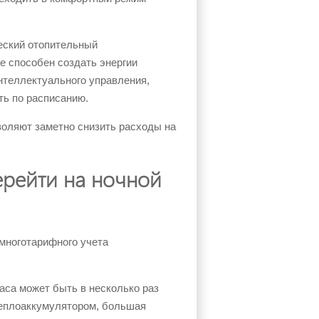
еский отопительный
е способен создать энергии
интеллектуального управления,
ть по расписанию.
воляют заметно снизить расходы на
ерейти на ночной
многотарифного учета
аса может быть в несколько раз
теплоаккумулятором, большая