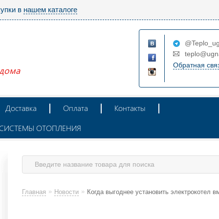
купки в
нашем каталоге
@Teplo_ug
teplo@ugn
Обратная свя
 дома
Доставка
Оплата
Контакты
Ж СИСТЕМЫ ОТОПЛЕНИЯ
»
»
Главная
Новости
Когда выгоднее установить электрокотел вм