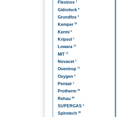
1
Flexinox
9
Gidrolock
3
Grundfos
26
Kemper
4
Kermi
1
Kripsol
13
Lowara
17
MIT
1
Novacet
71
Oventrop
2
Oxygen
1
Pentair
18
Protherm
69
Rehau
2
SUPERGAS
38
Spirotech