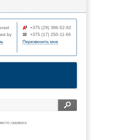
nast
+375 (29) 386-52-82
ast.by
+375 (17) 250-11-66
зь
Перезвонить мне
есто газового