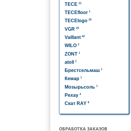
21
TECE
1
TECEfloor
20
TECElogo
25
VGR
42
Vaillant
2
WILO
1
ZONT
1
atoll
1
Брестсельмаш
1
Кемар
1
Мозырьсоль
4
Рехау
8
Скат RAY
ОБРАБОТКА ЗАКАЗОВ