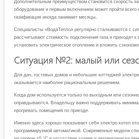
Дополнительным преимуществом становится скорость за
оборудования и первым включением может пройти всего н
газификация иногда занимает месяцы.
Специалисты «ВодаТепло» регулярно сталкиваются с сит
рассчитывают стоимость подключения газа и приходят к 
установить электрическое отопление и вложить сэкономл
Ситуация №2: малый или сез
Для дач, гостевых домов и небольших коттеджей электр
оказывается наиболее рациональным решением.
Когда дом используется только по выходным или сезонно
оправдываются. Владельцу важно поддерживать минима
прогревать помещения по приезде.
Именно здесь хорошо показывает себя электро котел ото
программируемой автоматикой. Современные модели сп
на уровне +5 °С в отсутствие хозяев и автоматически п