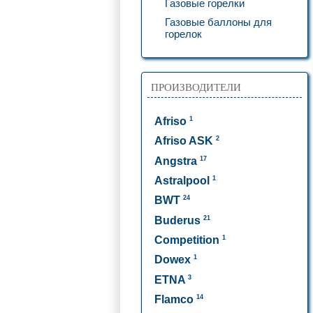
Газовые горелки
Газовые баллоны для
горелок
ПРОИЗВОДИТЕЛИ
1
Afriso
2
Afriso ASK
17
Angstra
1
Astralpool
24
BWT
21
Buderus
1
Competition
1
Dowex
3
ETNA
14
Flamco