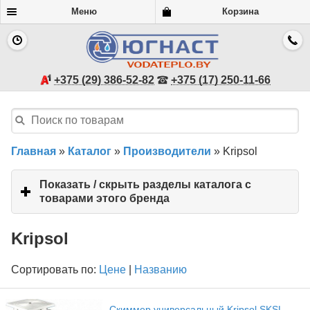
Меню
Корзина
+375 (29) 386-52-82
+375 (17) 250-11-66
Главная
»
Каталог
»
Производители
»
Kripsol
Показать / скрыть разделы каталога с
товарами этого бренда
click
to
expand
Kripsol
contents
Сортировать по:
Цене
|
Названию
Скиммер универсальный Kripsol SKSL