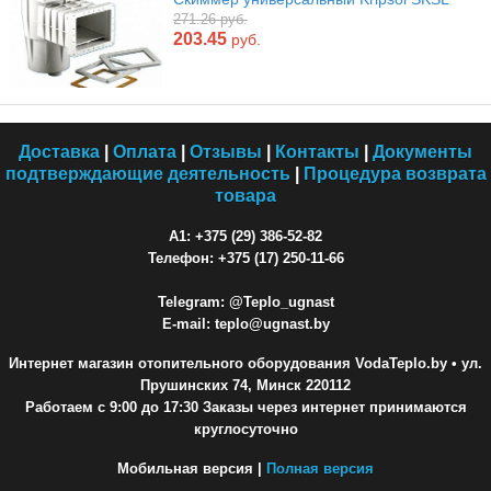
271.26 руб.
203.45
руб.
Доставка
|
Оплата
|
Отзывы
|
Контакты
|
Документы
подтверждающие деятельность
|
Процедура возврата
товара
A1: +375 (29) 386-52-82
Телефон: +375 (17) 250-11-66
Telegram: @Teplo_ugnast
E-mail: teplo@ugnast.by
Интернет магазин отопительного оборудования VodaTeplo.by
• ул.
Прушинских 74, Минск 220112
Работаем с 9:00 до 17:30 Заказы через интернет принимаются
круглосуточно
Мобильная версия |
Полная версия