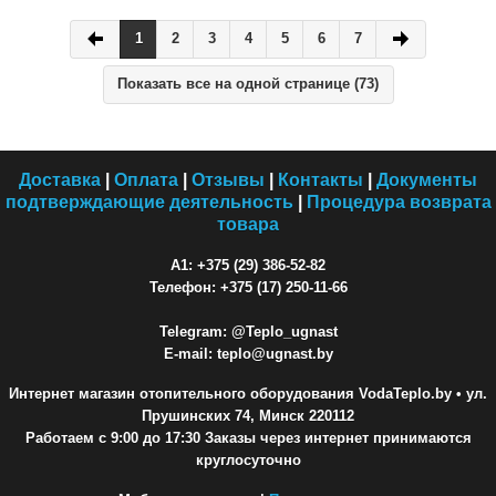
1
2
3
4
5
6
7
Показать все на одной странице (73)
Доставка
|
Оплата
|
Отзывы
|
Контакты
|
Документы
подтверждающие деятельность
|
Процедура возврата
товара
A1: +375 (29) 386-52-82
Телефон: +375 (17) 250-11-66
Telegram: @Teplo_ugnast
E-mail: teplo@ugnast.by
Интернет магазин отопительного оборудования VodaTeplo.by
• ул.
Прушинских 74, Минск 220112
Работаем с 9:00 до 17:30 Заказы через интернет принимаются
круглосуточно