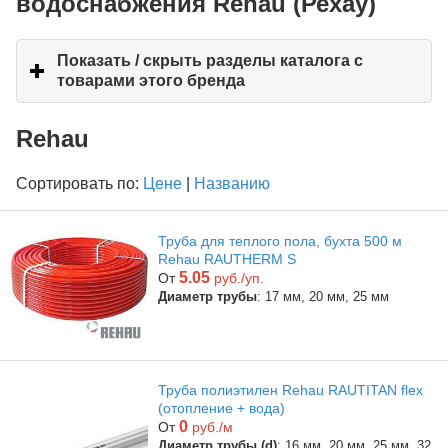
водоснабжения Rehau (Рехау)
Показать / скрыть разделы каталога с
товарами этого бренда
click
to
expand
Rehau
contents
Сортировать по:
Цене
|
Названию
Труба для теплого пола, бухта 500 м
Rehau RAUTHERM S
5.05
От
руб./уп.
Диаметр трубы
: 17 мм, 20 мм, 25 мм
Труба полиэтилен Rehau RAUTITAN flex
(отопление + вода)
0
От
руб./м
Диаметр трубы (d)
: 16 мм, 20 мм, 25 мм, 32