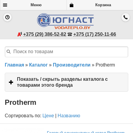
Меню
Корзина
+375 (29) 386-52-82
+375 (17) 250-11-66
Главная
»
Каталог
»
Производители
»
Protherm
Показать / скрыть разделы каталога с
товарами этого бренда
click
to
expand
Protherm
contents
Сортировать по:
Цене
|
Названию
Газовый одноконтурный котел Protherm