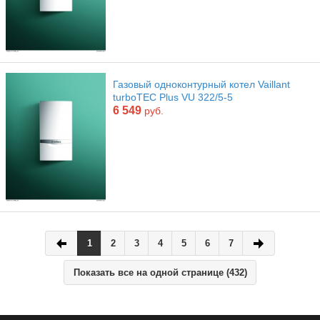
Газовый одноконтурный котел Vaillant
turboTEC Plus VU 322/5-5
6 549
руб.
1
2
3
4
5
6
7
Показать все на одной странице (432)