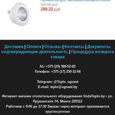
339.08 руб.
288.22
руб.
Доставка
|
Оплата
|
Отзывы
|
Контакты
|
Документы
подтверждающие деятельность
|
Процедура возврата
товара
A1: +375 (29) 386-52-82
Телефон: +375 (17) 250-11-66
Telegram: @Teplo_ugnast
E-mail: teplo@ugnast.by
Интернет магазин отопительного оборудования VodaTeplo.by
• ул.
Прушинских 74, Минск 220112
Работаем с 9:00 до 17:30 Заказы через интернет принимаются
круглосуточно