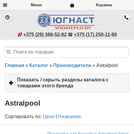
Меню
Корзина
+375 (29) 386-52-82
+375 (17) 250-11-66
Главная
»
Каталог
»
Производители
»
Astralpool
Показать / скрыть разделы каталога с
товарами этого бренда
click
to
expand
Astralpool
contents
Сортировать по:
Цене
|
Названию
Прожектор для бассейна Astralpool Astral