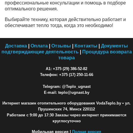
профессиональные консультации и помощь в подборе
оптимального решения.
Выбирайте технику, которая действительно работает и
обеспечивает тепло тогда, когда это необходимо!
Доставка
|
Оплата
|
Отзывы
|
Контакты
|
Документы
подтверждающие деятельность
|
Процедура возврата
товара
A1: +375 (29) 386-52-82
Телефон: +375 (17) 250-11-66
Telegram: @Teplo_ugnast
E-mail: teplo@ugnast.by
Интернет магазин отопительного оборудования VodaTeplo.by
• ул.
Прушинских 74, Минск 220112
Работаем с 9:00 до 17:30 Заказы через интернет принимаются
круглосуточно
Мобильная версия |
Полная версия