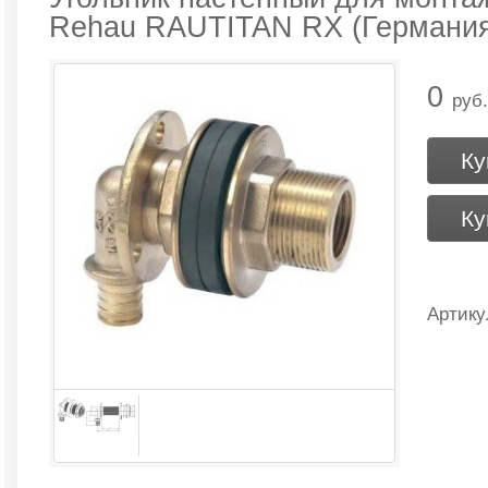
Rehau RAUTITAN RX (Германи
0
руб.
Ку
Ку
Артику