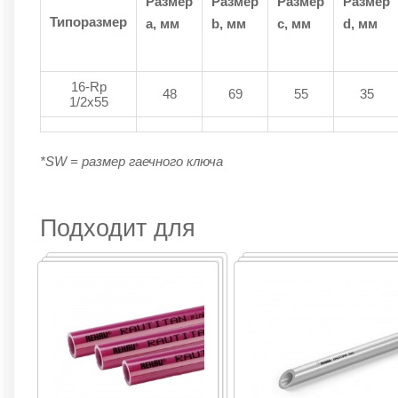
Размер
Размер
Размер
Размер
Типоразмер
a, мм
b, мм
с, мм
d, мм
16-Rp
48
69
55
35
1/2x55
*SW = размер гаечного ключа
Подходит для