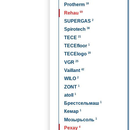
18
Protherm
69
Rehau
2
SUPERGAS
38
Spirotech
21
TECE
1
TECEfloor
20
TECElogo
25
VGR
42
Vaillant
2
WILO
1
ZONT
1
atoll
1
Брестсельмаш
1
Кемар
1
Мозырьсоль
4
Рехау