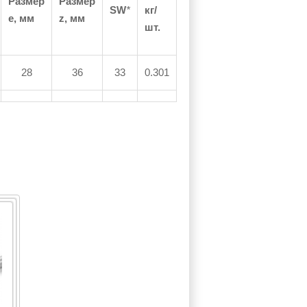
Размер
Размер
SW
*
кг/
e, мм
z, мм
шт.
28
36
33
0.301