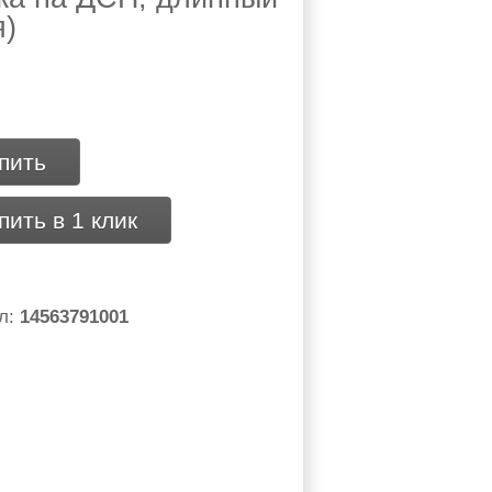
я)
пить
пить в 1 клик
л:
14563791001