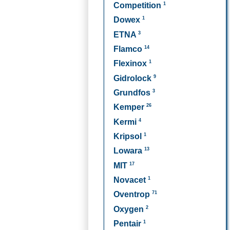
1
Competition
1
Dowex
3
ETNA
14
Flamco
1
Flexinox
9
Gidrolock
3
Grundfos
26
Kemper
4
Kermi
1
Kripsol
13
Lowara
17
MIT
1
Novacet
71
Oventrop
2
Oxygen
1
Pentair