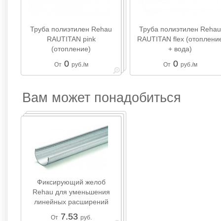
Труба полиэтилен Rehau
Труба полиэтилен Rehau
RAUTITAN pink
RAUTITAN flex (отоплени
(отопление)
+ вода)
0
0
От
руб./м
От
руб./м
Вам может понадобиться
Фиксирующий желоб
Rehau для уменьшения
линейных расширений
7.53
От
руб.