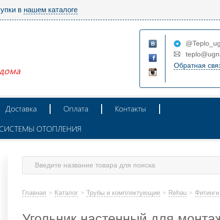
купки в
нашем каталоге
@Teplo_ug
teplo@ugn
Обратная свя
 дома
Доставка
Оплата
Контакты
Ж СИСТЕМЫ ОТОПЛЕНИЯ
»
»
»
»
Главная
Каталог
Трубы и комплектующие
Rehau
Фитинги
Угольник настенный для монта