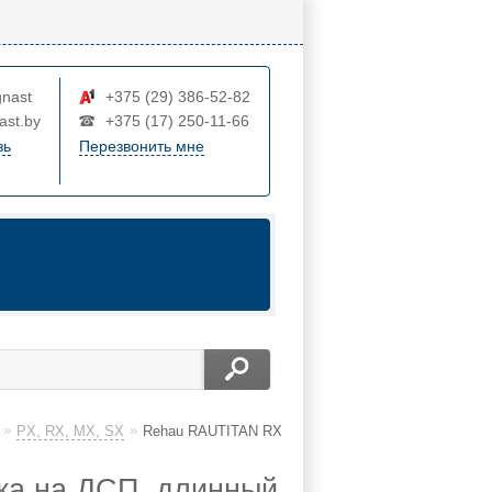
nast
+375 (29) 386-52-82
ast.by
+375 (17) 250-11-66
зь
Перезвонить мне
»
»
PX, RX, MX, SX
Rehau RAUTITAN RX
жа на ДСП, длинный