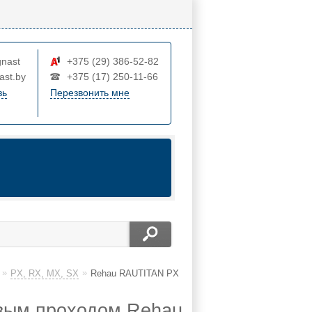
nast
+375 (29) 386-52-82
ast.by
+375 (17) 250-11-66
зь
Перезвонить мне
»
»
PX, RX, MX, SX
Rehau RAUTITAN PX
вым проходом Rehau