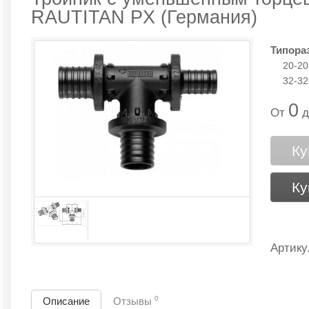
RAUTITAN PX (Германия)
Типора
20-20
32-32
0
От
д
Ку
Ку
Артику
0
Описание
Отзывы