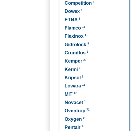
1
Competition
1
Dowex
3
ETNA
14
Flamco
1
Flexinox
9
Gidrolock
3
Grundfos
26
Kemper
4
Kermi
1
Kripsol
13
Lowara
17
MIT
1
Novacet
71
Oventrop
2
Oxygen
1
Pentair