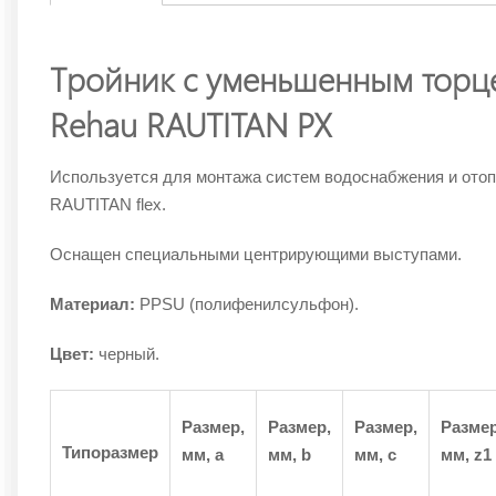
Тройник с уменьшенным торц
Rehau RAUTITAN PX
Используется для монтажа систем водоснабжения и отопл
RAUTITAN flex.
Оснащен специальными центрирующими выступами.
Материал:
PPSU (полифенилсульфон).
Цвет:
черный.
Размер,
Размер,
Размер,
Размер
Типоразмер
мм,
a
мм,
b
мм,
c
мм,
z1