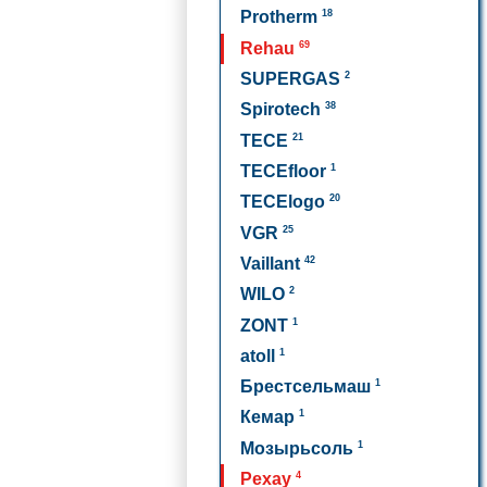
18
Protherm
69
Rehau
2
SUPERGAS
38
Spirotech
21
TECE
1
TECEfloor
20
TECElogo
25
VGR
42
Vaillant
2
WILO
1
ZONT
1
atoll
1
Брестсельмаш
1
Кемар
1
Мозырьсоль
4
Рехау