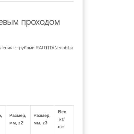
евым проходом
ения с трубами RAUTITAN stabil и
Вес
,
Размер,
Размер,
кг/
мм,
z2
мм,
z3
шт.