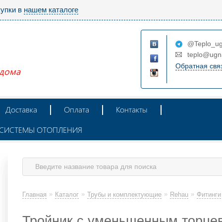
купки в
нашем каталоге
@Teplo_ug
teplo@ugn
Обратная свя
 дома
Доставка
Оплата
Контакты
Ж СИСТЕМЫ ОТОПЛЕНИЯ
»
»
»
»
Главная
Каталог
Трубы и комплектующие
Rehau
Фитинги
Тройник с уменьшенным торце