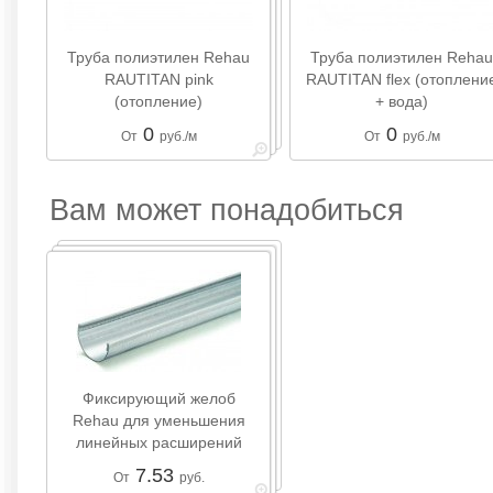
Труба полиэтилен Rehau
Труба полиэтилен Rehau
RAUTITAN pink
RAUTITAN flex (отоплени
(отопление)
+ вода)
0
0
От
руб./м
От
руб./м
Вам может понадобиться
Фиксирующий желоб
Rehau для уменьшения
линейных расширений
7.53
От
руб.