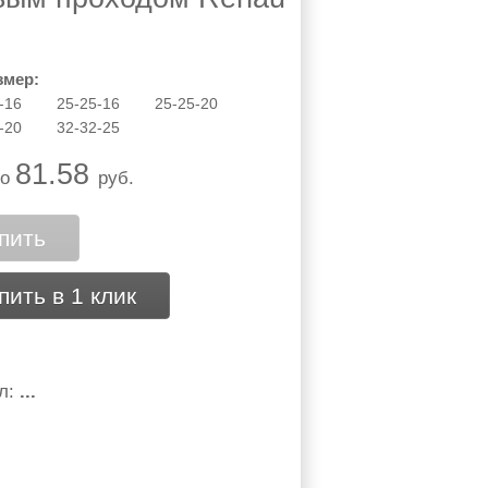
змер:
-16
25-25-16
25-25-20
-20
32-32-25
81.58
о
руб.
пить
пить в 1 клик
л:
...