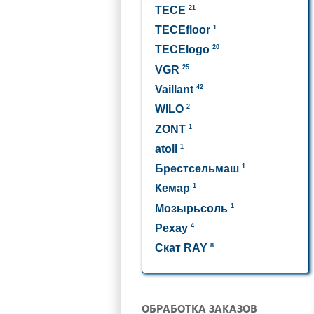
21
TECE
1
TECEfloor
20
TECElogo
25
VGR
42
Vaillant
2
WILO
1
ZONT
1
atoll
1
Брестсельмаш
1
Кемар
1
Мозырьсоль
4
Рехау
8
Скат RAY
ОБРАБОТКА ЗАКАЗОВ