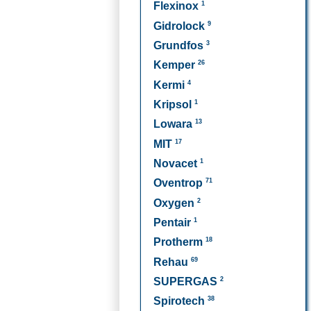
1
Flexinox
9
Gidrolock
3
Grundfos
26
Kemper
4
Kermi
1
Kripsol
13
Lowara
17
MIT
1
Novacet
71
Oventrop
2
Oxygen
1
Pentair
18
Protherm
69
Rehau
2
SUPERGAS
38
Spirotech