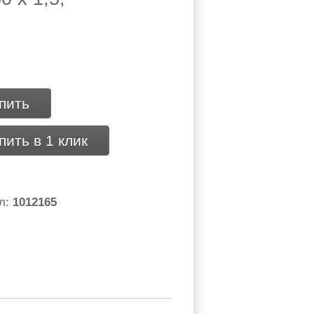
пить
пить в 1 клик
л:
1012165