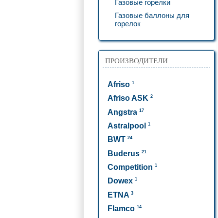
Газовые горелки
Газовые баллоны для
горелок
ПРОИЗВОДИТЕЛИ
1
Afriso
2
Afriso ASK
17
Angstra
1
Astralpool
24
BWT
21
Buderus
1
Competition
1
Dowex
3
ETNA
14
Flamco