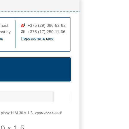
nast
+375 (29) 386-52-82
ast.by
+375 (17) 250-11-66
зь
Перезвонить мне
 pinox H M 30 x 1,5, хромированный
0 x 1,5,