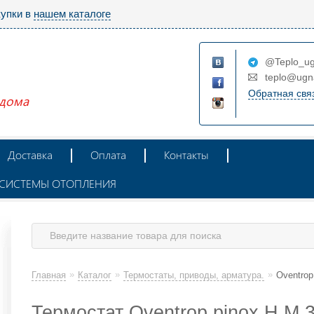
купки в
нашем каталоге
@Teplo_ug
teplo@ugn
Обратная свя
 дома
Доставка
Оплата
Контакты
Ж СИСТЕМЫ ОТОПЛЕНИЯ
»
»
»
Главная
Каталог
Термостаты, приводы, арматура.
Oventrop
Термостат Oventrop pinox H M 3