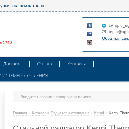
купки в
нашем каталоге
@Teplo_ug
teplo@ugn
Обратная свя
 дома
Доставка
Оплата
Контакты
Ж СИСТЕМЫ ОТОПЛЕНИЯ
»
»
»
»
Главная
Каталог
Радиаторы отопления
Kermi
Kermi Therm
Стальной радиатор Kermi Therm