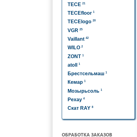
21
TECE
1
TECEfloor
20
TECElogo
25
VGR
42
Vaillant
2
WILO
1
ZONT
1
atoll
1
Брестсельмаш
1
Кемар
1
Мозырьсоль
4
Рехау
8
Скат RAY
ОБРАБОТКА ЗАКАЗОВ