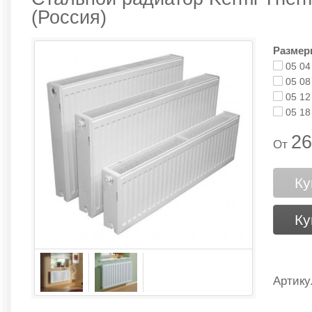
(Россия)
Размер
05 04
05 08
05 12
05 18
26
От
Ку
Ку
Артику