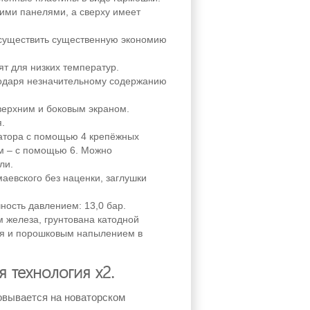
ими панелями, а сверху имеет
осуществить существенную экономию
т для низких температур.
годаря незначительному содержанию
ерхним и боковым экраном.
.
иатора с помощью 4 крепёжных
мм – с помощью 6. Можно
ли.
маевского без наценки, заглушки
ность давлением: 13,0 бар.
 железа, грунтована катодной
ия и порошковым напылением в
 технология х2.
овывается на новаторском