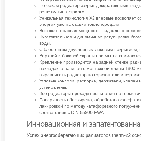
По бокам радиатор закрыт декоративными гладк
решетку типа «гриль».
Уникальная технология Х2 впервые позволяет 
энергии уже на стадии теплопередачи.
Высокая тепловая мощность – идеально подходя
Чувствительная и динамичная регулировка бла
воды.
С блестящим двуслойным лаковым покрытием, в
Верхний и боковой экраны при мытье снимаются
Крепление производится на задней стенке рад
накладок, а начиная с монтажной длины 1800 
выравнивать радиатор по горизонтали и вертика
Угловые консоли, распорка, держатели, клапан 
установлены.
Все радиаторы проходят испытания на герметич
Поверхность обезжирена, обработана фосфатом
лакировкой по методу катафорезного погружен
соответствии с DIN 55900-FWA
Инновационная и запатентованная
Успех энергосберегающих радиаторов therm-x2 осн