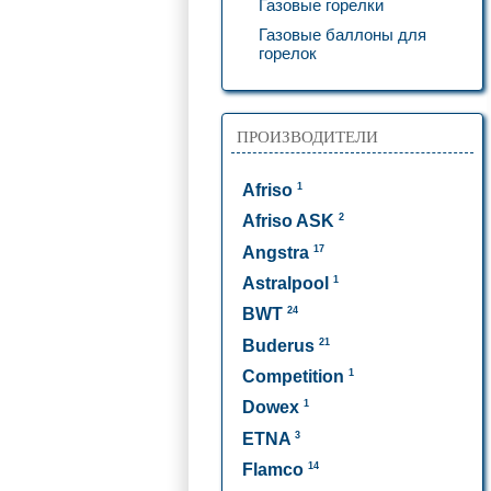
Газовые горелки
Газовые баллоны для
горелок
ПРОИЗВОДИТЕЛИ
1
Afriso
2
Afriso ASK
17
Angstra
1
Astralpool
24
BWT
21
Buderus
1
Competition
1
Dowex
3
ETNA
14
Flamco