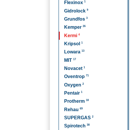
1
Flexinox
9
Gidrolock
3
Grundfos
26
Kemper
4
Kermi
1
Kripsol
13
Lowara
17
MIT
1
Novacet
71
Oventrop
2
Oxygen
1
Pentair
18
Protherm
69
Rehau
2
SUPERGAS
38
Spirotech