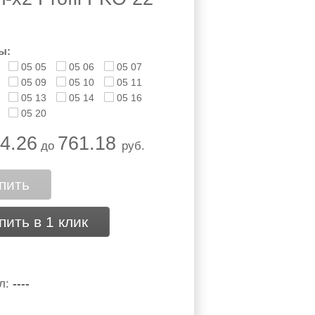
ы:
05 05
05 06
05 07
05 09
05 10
05 11
05 13
05 14
05 16
05 20
4.26
761.18
до
руб.
пить
пить в 1 клик
л:
----