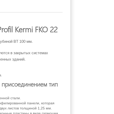
ofil Kermi FKO 22
лубиной BT 100 мм.
ются в закрытых системах
енных зданий.
в.
м присоединением
тип
енной стали.
рофилированной панели, которая
двух листов толщиной 1,25 мм.
ионные пластины в виде гармошки.