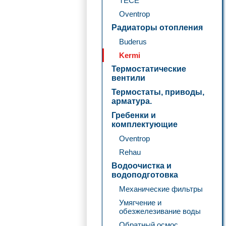
TECE
Oventrop
Радиаторы отопления
Buderus
Kermi
Термостатические
вентили
Термостаты, приводы,
арматура.
Гребенки и
комплектующие
Oventrop
Rehau
Водоочистка и
водоподготовка
Механические фильтры
Умягчение и
обезжелезивание воды
Обратный осмос