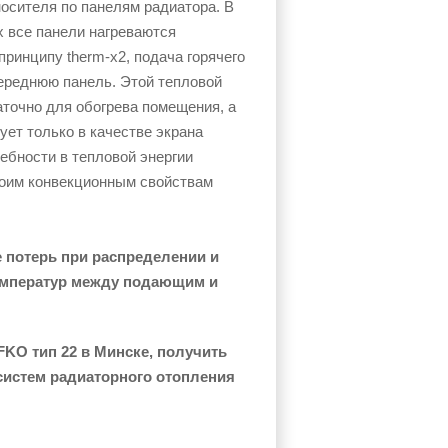
осителя по панелям радиатора. В
х все панели нагреваются
принципу therm-х2, подача горячего
ереднюю панель. Этой тепловой
аточно для обогрева помещения, а
ет только в качестве экрана
ребности в тепловой энергии
воим конвекционным свойствам
потерь при распределении и
емператур между подающим и
 FKO тип 22 в Минске, получить
 систем радиаторного отопления