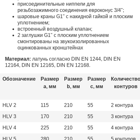
присоединительные ниппели для
резьбозажимного соединения евроконус 3/4";
шаровые краны G1" с накидной гайкой и плоским
уплотнением;
встроенный воздушный клапан;
2 заглушки G1" с плоским уплотнением
смонтированы на звукоизолированных
оцинкованных кронштейнах
Материал:
латунь согласно DIN EN 1244, DIN EN
12164, DIN EN 12165, DIN EN 12168.
Обозначение
Размер
Размер
Размер
Количеств
а, мм
b, мм
c, мм
контуров
HLV 2
115
210
55
2 контура
HLV 3
170
210
55
3 контура
HLV 4
225
210
55
4 контура
HLV 5
280
210
55
5 контуров