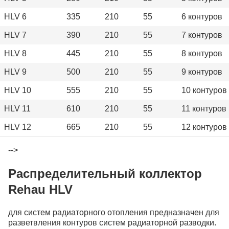
HLV 6
335
210
55
6 контуров
HLV 7
390
210
55
7 контуров
HLV 8
445
210
55
8 контуров
HLV 9
500
210
55
9 контуров
HLV 10
555
210
55
10 контуров
HLV 11
610
210
55
11 контуров
HLV 12
665
210
55
12 контуров
-->
Распределительный коллектор
Rehau HLV
для систем радиаторного отопления предназначен для
разветвления контуров систем радиаторной разводки.